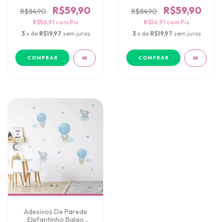
Personalizado
com Nome
Personalizado
R$59,90
R$59,90
R$84,90
R$84,90
R$56,91
com
Pix
R$56,91
com
Pix
3
x de
R$19,97
sem juros
3
x de
R$19,97
sem juros
COMPRAR
COMPRAR
Adesivos De Parede
Elefantinho Balao