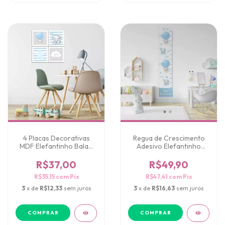
4 Placas Decorativas
Regua de Crescimento
MDF Elefantinho Balao
Adesivo Elefantinho
Nuvens
Balao Nuvens
R$37,00
R$49,90
R$35,15
com
Pix
R$47,41
com
Pix
3
x de
R$12,33
sem juros
3
x de
R$16,63
sem juros