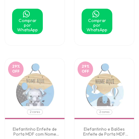
Comprar
Comprar
por
por
WhatsApp
WhatsApp
29
%
29
%
OFF
OFF
2 cores
2 cores
Elefantinho Enfeite de
Elefantinho e Balões
Porta MDF com Nome
Enfeite de Porta MDF