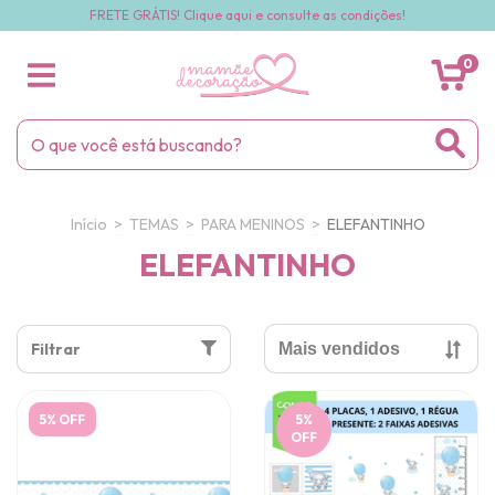
FRETE GRÁTIS! Clique aqui e consulte as condições!
0
Início
>
TEMAS
>
PARA MENINOS
>
ELEFANTINHO
ELEFANTINHO
Filtrar
5% OFF
5
%
OFF