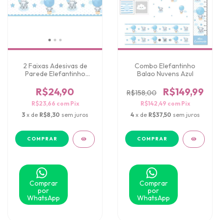
2 Faixas Adesivas de
Combo Elefantinho
Parede Elefantinho
Balao Nuvens Azul
Balao Nuvens
R$24,90
R$149,99
R$158,00
R$23,66
com
Pix
R$142,49
com
Pix
3
x de
R$8,30
sem juros
4
x de
R$37,50
sem juros
Comprar
Comprar
por
por
WhatsApp
WhatsApp