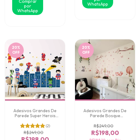
Comprar
WhatsApp
por
WhatsApp
20
%
20
%
OFF
OFF
Adesivos Grandes De
Adesivos Grandes De
Parede Super Herois
Parede Bosque
Baby
Encantado
(2)
R$249,00
R$198,00
R$249,00
R$198,00