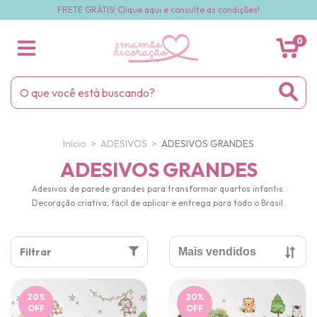
FRETE GRÁTIS! Clique aqui e consulte as condições!
0
Início
>
ADESIVOS
>
ADESIVOS GRANDES
ADESIVOS GRANDES
Adesivos de parede grandes para transformar quartos infantis.
Decoração criativa, fácil de aplicar e entrega para todo o Brasil.
Filtrar
20
%
20
%
OFF
OFF