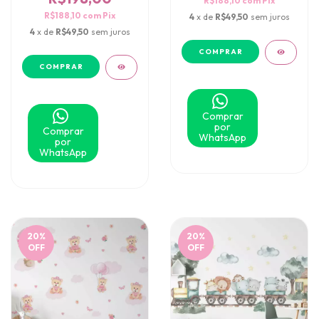
R$188,10
com
Pix
R$188,10
com
Pix
4
x de
R$49,50
sem juros
4
x de
R$49,50
sem juros
Comprar
por
Comprar
WhatsApp
por
WhatsApp
20
%
20
%
OFF
OFF