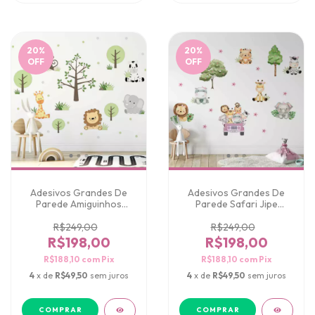
20
%
20
%
OFF
OFF
Adesivos Grandes De
Adesivos Grandes De
Parede Amiguinhos
Parede Safari Jipe
Safari
Aquarela Rosa
R$249,00
R$249,00
R$198,00
R$198,00
R$188,10
com
Pix
R$188,10
com
Pix
4
x de
R$49,50
sem juros
4
x de
R$49,50
sem juros