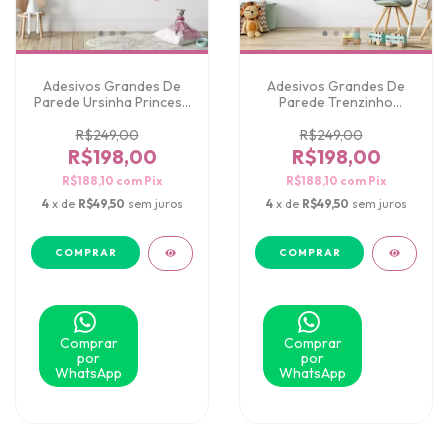
Adesivos Grandes De
Adesivos Grandes De
Parede Ursinha Princesa
Parede Trenzinho
Realeza
Animais Safari
Aquarelado
R$249,00
R$249,00
R$198,00
R$198,00
R$188,10
com
Pix
R$188,10
com
Pix
4
x de
R$49,50
sem juros
4
x de
R$49,50
sem juros
Comprar
Comprar
por
por
WhatsApp
WhatsApp