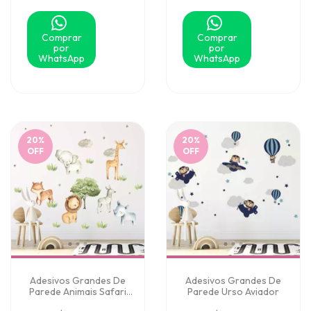
Comprar
Comprar
por
por
WhatsApp
WhatsApp
20
%
20
%
OFF
OFF
Adesivos Grandes De
Adesivos Grandes De
Parede Animais Safari
Parede Urso Aviador
Aquarelado