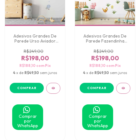
Adesivos Grandes De
Adesivos Grandes De
Parede Urso Aviador
Parede Fazendinha
Azul Claro
Aquarelada
R$249,00
R$249,00
R$198,00
R$198,00
R$188,10
com
Pix
R$188,10
com
Pix
4
x de
R$49,50
sem juros
4
x de
R$49,50
sem juros
Comprar
Comprar
por
por
WhatsApp
WhatsApp