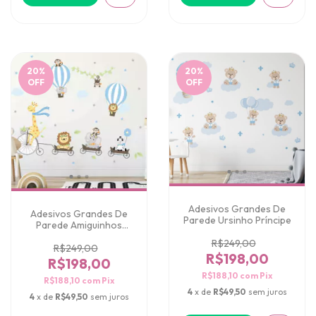
20
%
20
%
OFF
OFF
Adesivos Grandes De
Adesivos Grandes De
Parede Ursinho Príncipe
Parede Amiguinhos
Safari Girafa Ciclista
R$249,00
R$249,00
R$198,00
R$198,00
R$188,10
com
Pix
R$188,10
com
Pix
4
x de
R$49,50
sem juros
4
x de
R$49,50
sem juros