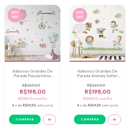
20
%
20
%
OFF
OFF
Adesivos Grandes De
Adesivos Grandes De
Parede Passarinhos
Parede Animais Safari
Jardim Encantado
Futebol
R$249,00
R$249,00
R$198,00
R$198,00
R$188,10
com
Pix
R$188,10
com
Pix
4
x de
R$49,50
sem juros
4
x de
R$49,50
sem juros