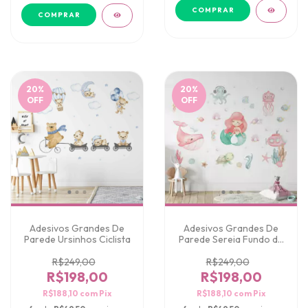
COMPRAR
20
%
20
%
OFF
OFF
Adesivos Grandes De
Adesivos Grandes De
Parede Ursinhos Ciclista
Parede Sereia Fundo do
Mar
R$249,00
R$249,00
R$198,00
R$198,00
R$188,10
com
Pix
R$188,10
com
Pix