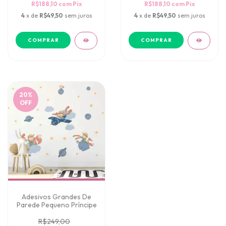
R$188,10
com
Pix
R$188,10
com
Pix
4
x de
R$49,50
sem juros
4
x de
R$49,50
sem juros
20
%
OFF
Adesivos Grandes De
Parede Pequeno Príncipe
R$249,00