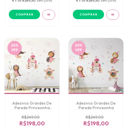
4
x de
R$49,50
sem juros
4
x de
R$49,50
sem juros
20
%
20
%
OFF
OFF
Adesivos Grandes De
Adesivos Grandes De
Parede Princesinha
Parede Princesinha
Morena
R$249,00
R$249,00
R$198,00
R$198,00