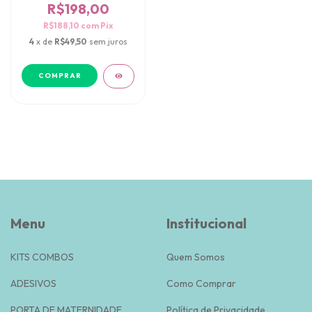
R$198,00
R$188,10
com
Pix
4
x de
R$49,50
sem juros
Menu
Institucional
KITS COMBOS
Quem Somos
ADESIVOS
Como Comprar
PORTA DE MATERNIDADE
Política de Privacidade