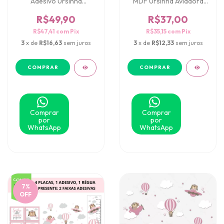
Adesivo Ursinha
MDF Ursinha Aviadora
Aviadora Rosa
Rosa
R$49,90
R$37,00
R$47,41
com
Pix
R$35,15
com
Pix
3
x de
R$16,63
sem juros
3
x de
R$12,33
sem juros
Comprar
Comprar
por
por
WhatsApp
WhatsApp
7
%
OFF