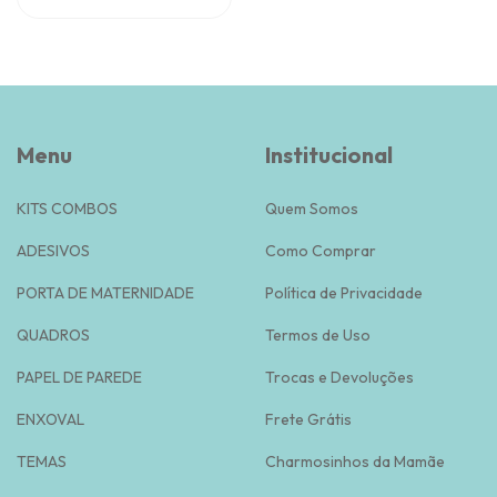
Menu
Institucional
KITS COMBOS
Quem Somos
ADESIVOS
Como Comprar
PORTA DE MATERNIDADE
Política de Privacidade
QUADROS
Termos de Uso
PAPEL DE PAREDE
Trocas e Devoluções
ENXOVAL
Frete Grátis
TEMAS
Charmosinhos da Mamãe