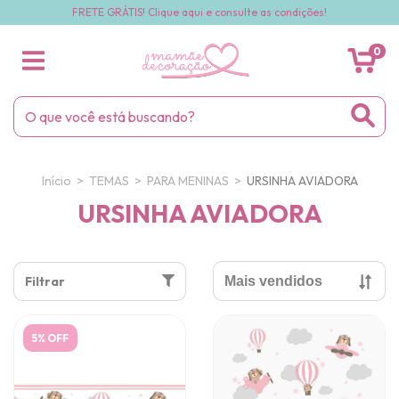
FRETE GRÁTIS! Clique aqui e consulte as condições!
0
Início
>
TEMAS
>
PARA MENINAS
>
URSINHA AVIADORA
URSINHA AVIADORA
Filtrar
5% OFF