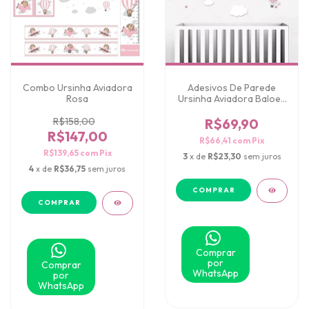
Combo Ursinha Aviadora
Adesivos De Parede
Rosa
Ursinha Aviadora Baloes
e Nuvens
R$158,00
R$69,90
R$147,00
R$66,41
com
Pix
R$139,65
com
Pix
3
x de
R$23,30
sem juros
4
x de
R$36,75
sem juros
Comprar
por
Comprar
WhatsApp
por
WhatsApp