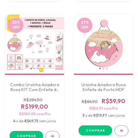
30
%
29
%
OFF
OFF
Combo Ursinha Aviadora
Ursinha Aviadora Rosa
Rosa KIT Com Enfeite de
Enfeite de Porta MDF
Porta MDF
R$284,50
R$59,90
R$84,90
R$199,00
R$56,91
com
Pix
R$189,05
com
Pix
3
x de
R$19,97
sem juros
4
x de
R$49,75
sem juros