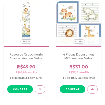
4 cores
4 cores
Regua de Crescimento
4 Placas Decorativas
Adesivo Animais Safari
MDF Animais Safari
Aquarelado
Aquarelado
R$49,90
R$37,00
R$47,41
com
Pix
R$35,15
com
Pix
3
x de
R$16,63
sem juros
3
x de
R$12,33
sem juros
COMPRAR
COMPRAR