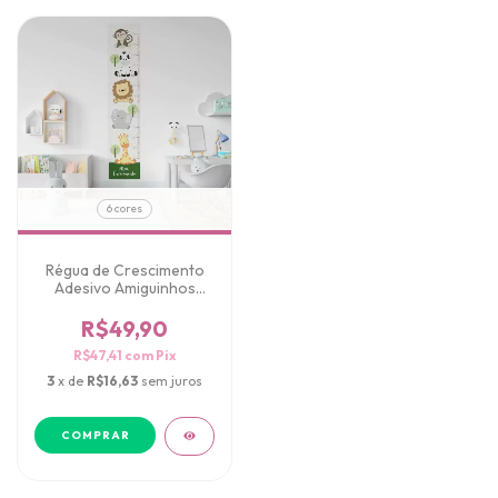
6 cores
Régua de Crescimento
Adesivo Amiguinhos
Safari
R$49,90
R$47,41
com
Pix
3
x de
R$16,63
sem juros
COMPRAR