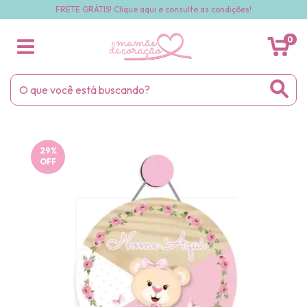
FRETE GRÁTIS! Clique aqui e consulte as condições!
0
29
%
OFF