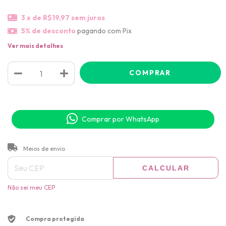
3
x de
R$19,97
sem juros
5% de desconto
pagando com Pix
Ver mais detalhes
Comprar por WhatsApp
ALTERAR CEP
Entregas para o CEP:
Meios de envio
CALCULAR
Não sei meu CEP
Compra protegida