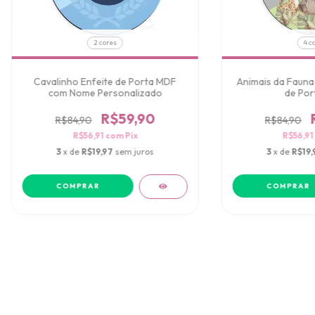
2 cores
4 c
Cavalinho Enfeite de Porta MDF
Animais da Fauna 
com Nome Personalizado
de Por
R$59,90
R$84,90
R$84,90
R$56,91
com
Pix
R$56,91
3
x de
R$19,97
sem juros
3
x de
R$19,
COMPRAR
COMPRAR