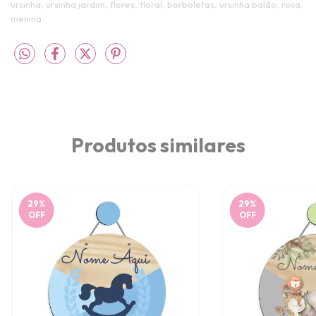
ursinha, ursinha jardim, flores, floral, borboletas, ursinha balão, rosa,
menina
Produtos similares
29
%
29
%
OFF
OFF