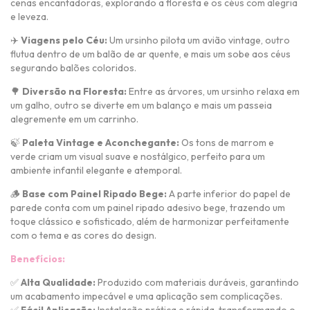
cenas encantadoras, explorando a floresta e os céus com alegria
e leveza.
✈️
Viagens pelo Céu:
Um ursinho pilota um avião vintage, outro
flutua dentro de um balão de ar quente, e mais um sobe aos céus
segurando balões coloridos.
🌳
Diversão na Floresta:
Entre as árvores, um ursinho relaxa em
um galho, outro se diverte em um balanço e mais um passeia
alegremente em um carrinho.
🍃
Paleta Vintage e Aconchegante:
Os tons de marrom e
verde criam um visual suave e nostálgico, perfeito para um
ambiente infantil elegante e atemporal.
🪵
Base com Painel Ripado Bege:
A parte inferior do papel de
parede conta com um painel ripado adesivo bege, trazendo um
toque clássico e sofisticado, além de harmonizar perfeitamente
com o tema e as cores do design.
Benefícios:
✅
Alta Qualidade:
Produzido com materiais duráveis, garantindo
um acabamento impecável e uma aplicação sem complicações.
✅
Fácil Aplicação:
Instalação prática e rápida, transformando o