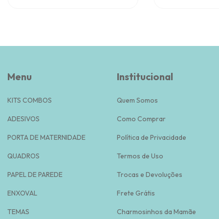
Menu
Institucional
KITS COMBOS
Quem Somos
ADESIVOS
Como Comprar
PORTA DE MATERNIDADE
Política de Privacidade
QUADROS
Termos de Uso
PAPEL DE PAREDE
Trocas e Devoluções
ENXOVAL
Frete Grátis
TEMAS
Charmosinhos da Mamãe