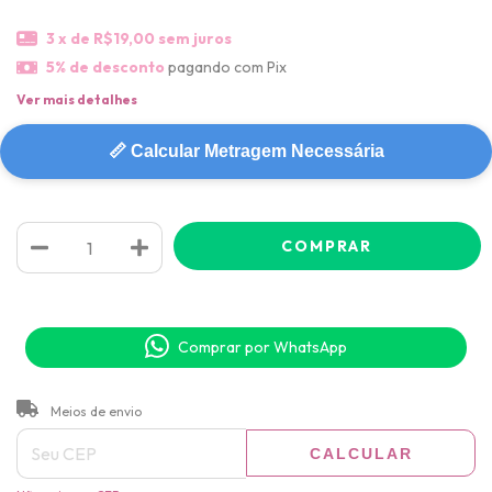
3
x de
R$19,00
sem juros
5% de desconto
pagando com Pix
Ver mais detalhes
📏 Calcular Metragem Necessária
Comprar por WhatsApp
ALTERAR CEP
Entregas para o CEP:
Meios de envio
CALCULAR