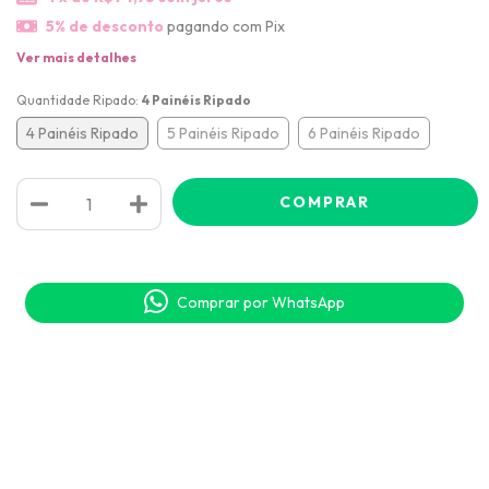
5% de desconto
pagando com Pix
Ver mais detalhes
Quantidade Ripado:
4 Painéis Ripado
4 Painéis Ripado
5 Painéis Ripado
6 Painéis Ripado
Comprar por WhatsApp
Meios de envio
ALTERAR CEP
Entregas para o CEP:
CALCULAR
Faça login
e use seus dados de entrega
Não sei meu CEP