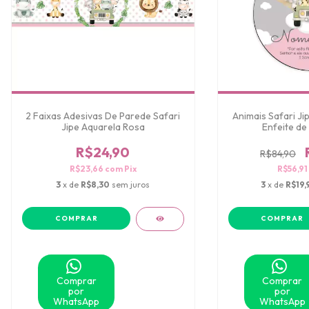
2 Faixas Adesivas De Parede Safari
Animais Safari Ji
Jipe Aquarela Rosa
Enfeite de
R$24,90
R$84,90
R$23,66
com
Pix
R$56,91
3
x de
R$8,30
sem juros
3
x de
R$19,
Comprar
Comprar
por
por
WhatsApp
WhatsApp