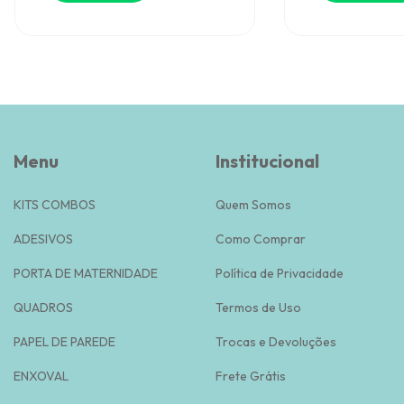
Menu
Institucional
KITS COMBOS
Quem Somos
ADESIVOS
Como Comprar
PORTA DE MATERNIDADE
Política de Privacidade
QUADROS
Termos de Uso
PAPEL DE PAREDE
Trocas e Devoluções
ENXOVAL
Frete Grátis