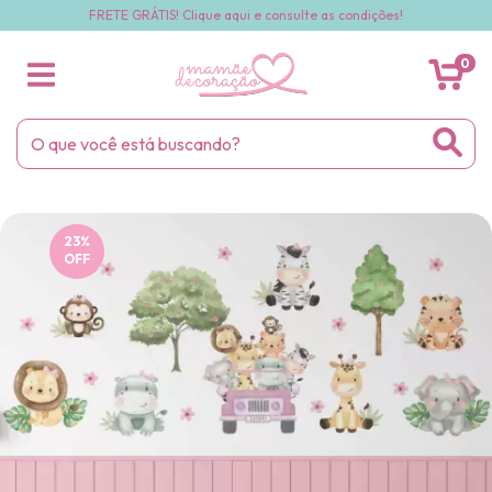
FRETE GRÁTIS! Clique aqui e consulte as condições!
0
23
%
OFF