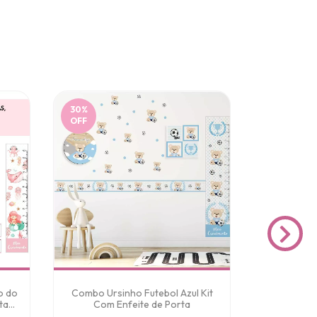
30
%
30
%
OFF
OFF
o do
Combo Ursinho Futebol Azul Kit
Combo 
ta
Com Enfeite de Porta
Maravilha