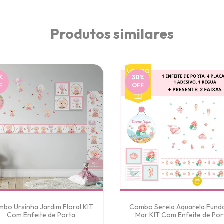
Produtos similares
%
30
%
F
OFF
bo Ursinha Jardim Floral KIT
Combo Sereia Aquarela Fund
Com Enfeite de Porta
Mar KIT Com Enfeite de Por
MDF