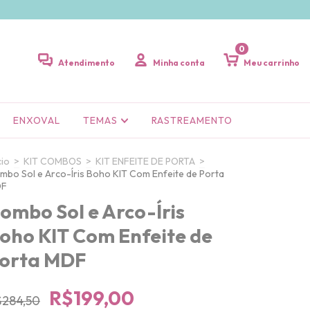
0
Atendimento
Minha conta
Meu carrinho
ENXOVAL
TEMAS
RASTREAMENTO
cio
>
KIT COMBOS
>
KIT ENFEITE DE PORTA
>
mbo Sol e Arco-Íris Boho KIT Com Enfeite de Porta
DF
ombo Sol e Arco-Íris
oho KIT Com Enfeite de
orta MDF
R$199,00
$284,50