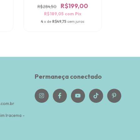
R$199,00
R$284,50
R$284
R$189,05
com
Pix
R$
4
x de
R$49,75
sem juros
4
x d
Permaneça conectado
com.br
dim Iracema -