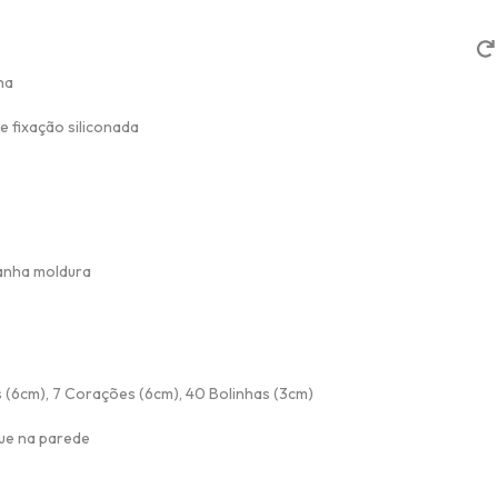
nha
e fixação siliconada
anha moldura
res (6cm), 7 Corações (6cm), 40 Bolinhas (3cm)
que na parede