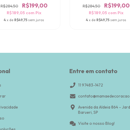
R$199,00
R$199,00
R$284,50
R$284,50
R$189,05
com
Pix
R$189,05
com
Pix
4
x de
R$49,75
sem juros
4
x de
R$49,75
sem juros
onal
Entre em contato
s
11 97483-1472
rar
contato@mamaedecoracao.
rivacidade
Avenida da Aldeia 864 - Jar
Barueri, SP
so
Visite o nosso Blog!
voluções