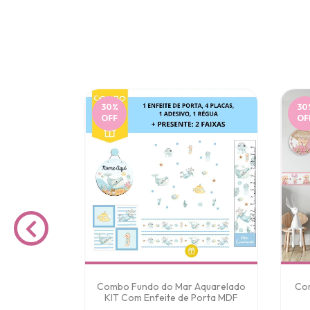
30
%
30
OFF
OF
to KIT Com
Combo Fundo do Mar Aquarelado
Com
rta
KIT Com Enfeite de Porta MDF