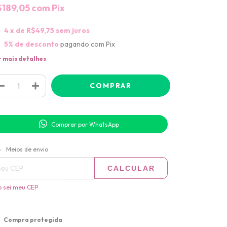
$189,05
com
Pix
4
x de
R$49,75
sem juros
5% de desconto
pagando com Pix
r mais detalhes
Comprar por WhatsApp
ALTERAR CEP
regas para o CEP:
Meios de envio
CALCULAR
 sei meu CEP
Compra protegida