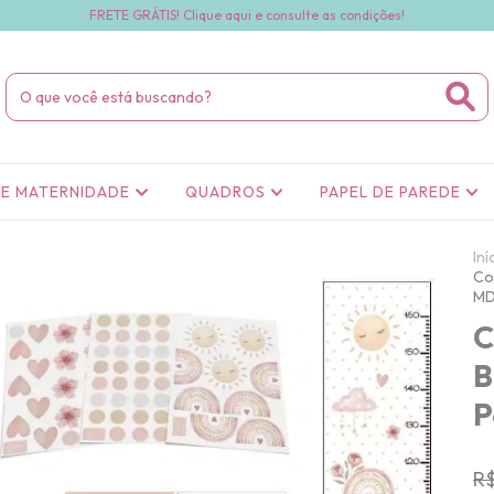
FRETE GRÁTIS! Clique aqui e consulte as condições!
DE MATERNIDADE
QUADROS
PAPEL DE PAREDE
Iní
Co
M
C
B
P
R