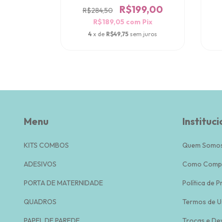
99,00
R$199,00
R$284,50
m
Pix
R$189,05
com
Pix
 juros
4
x de
R$49,75
sem juros
Menu
Instituci
KITS COMBOS
Quem Somo
ADESIVOS
Como Comp
PORTA DE MATERNIDADE
Política de P
QUADROS
Termos de U
PAPEL DE PAREDE
Trocas e De