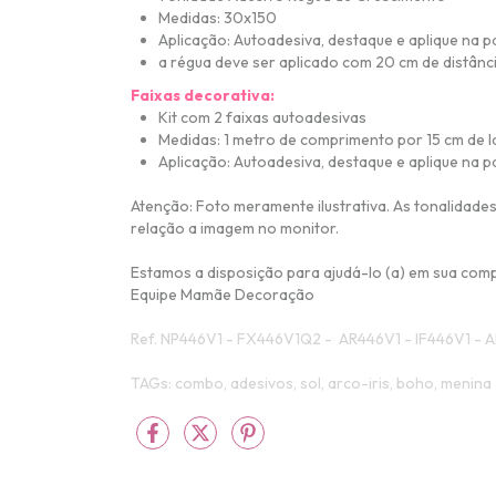
Medidas: 30x150
Aplicação: Autoadesiva, destaque e aplique na p
a régua deve ser aplicado com 20 cm de distânc
Faixas decorativa:
Kit com 2 faixas a
utoadesivas
Medidas: 1 metro de comprimento por 15 cm de l
Aplicação: Autoadesiva, destaque e aplique na p
Atenção:
Foto meramente ilustrativa
.
As tonalidades
relação a imagem no monitor.
Estamos a disposição para ajudá-lo (a) em sua com
Equipe Mamãe Decoração
Ref.
NP446V1 -
FX446V1Q2 -
AR446V1 - IF446V1 -
A
TAGs: combo, adesivos, sol, arco-iris, boho, menina