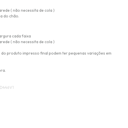
arede ( não necessita de cola )
ia do chão.
argura cada faixa
arede ( não necessita de cola )
 do produto impresso final podem ter pequenas variações em
pra.
D446V1