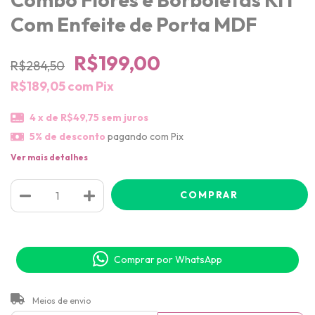
Com Enfeite de Porta MDF
R$199,00
R$284,50
R$189,05
com
Pix
4
x de
R$49,75
sem juros
5% de desconto
pagando com Pix
Ver mais detalhes
Comprar por WhatsApp
ALTERAR CEP
Entregas para o CEP:
Meios de envio