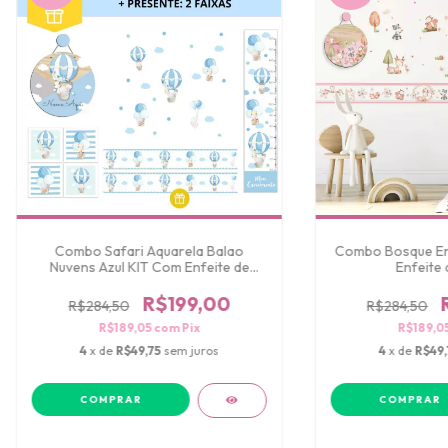
Combo Safari Aquarela Balao
Combo Bosque En
Nuvens Azul KIT Com Enfeite de
Enfeite 
Porta
R$199,00
R$284,50
R$284,50
R$189,05
com
Pix
R$189,0
4
x de
R$49,75
sem juros
4
x de
R$49,