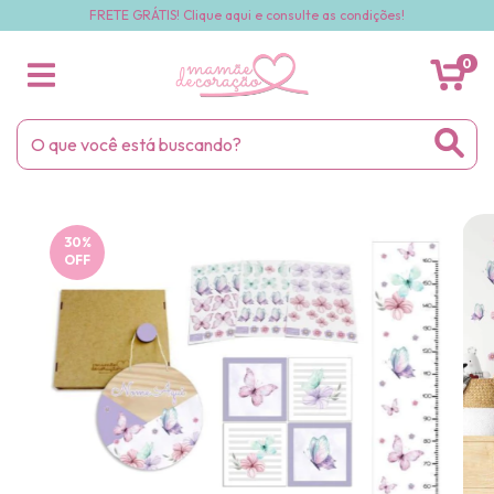
FRETE GRÁTIS! Clique aqui e consulte as condições!
0
30
%
OFF