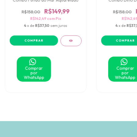
Combo Fundo do Mar Aquarelado
Combo Dino Di
R$149,99
R$158,00
R$158,00
R$142,49
com
Pix
R$142,4
4
x de
R$37,50
sem juros
4
x de
R$37,
Comprar
Comprar
por
por
WhatsApp
WhatsApp