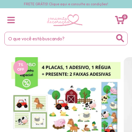
FRETE GRÁTIS! Clique aqui e consulte as condições!
0
7
%
OFF