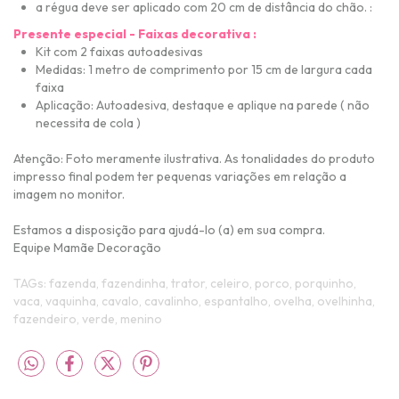
a régua deve ser aplicado com 20 cm de distância do chão. :
Presente especial - Faixas decorativa :
Kit com 2 faixas a
utoadesivas
Medidas: 1 metro de comprimento por 15 cm de largura cada
faixa
Aplicação: Autoadesiva, destaque e aplique na parede ( não
necessita de cola )
Atenção:
Foto meramente ilustrativa
.
As tonalidades do produto
impresso final podem ter pequenas variações em relação a
imagem no monitor.
Estamos a disposição para ajudá-lo (a) em sua compra.
Equipe Mamãe Decoração
TAGs: fazenda, fazendinha, trator, celeiro, porco, porquinho,
vaca, vaquinha, cavalo, cavalinho, espantalho, ovelha, ovelhinha,
fazendeiro, verde, menino