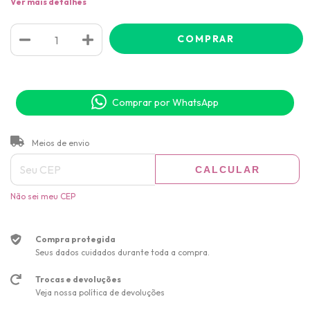
Ver mais detalhes
Comprar por WhatsApp
ALTERAR CEP
Entregas para o CEP:
Meios de envio
CALCULAR
Não sei meu CEP
Compra protegida
Seus dados cuidados durante toda a compra.
Trocas e devoluções
Veja nossa política de devoluções