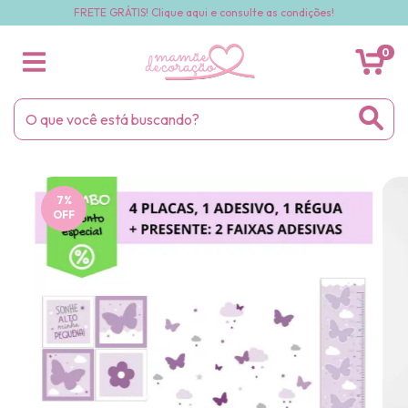
FRETE GRÁTIS! Clique aqui e consulte as condições!
0
7
%
OFF