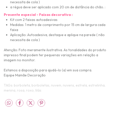
necessita de cola )
a régua deve ser aplicado com 20 cm de distância do chão. :
Presente especial - Faixas decorativa :
Kit com 2 faixas a
utoadesivas
Medidas: 1 metro de comprimento por 15 cm de largura cada
faixa
Aplicação: Autoadesiva, destaque e aplique na parede ( não
necessita de cola )
Atenção:
Foto meramente ilustrativa
.
As tonalidades do produto
impresso final podem ter pequenas variações em relação a
imagem no monitor.
Estamos a disposição para ajudá-lo (a) em sua compra.
Equipe Mamãe Decoração
TAGs: borboleta, borboletas, nuvem, nuvens, estrela, estrelinha,
menina, rosa, roxo, lilás