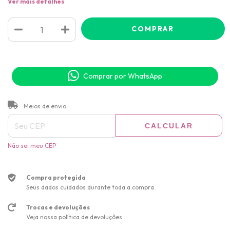
Ver mais detalhes
Comprar por WhatsApp
ALTERAR CEP
Entregas para o CEP:
Meios de envio
CALCULAR
Não sei meu CEP
Compra protegida
Seus dados cuidados durante toda a compra.
Trocas e devoluções
Veja nossa política de devoluções