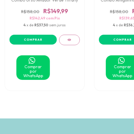
Combo Urso Aviador Verde Tiffany
Combo Amiguinho
R$149,99
R$158,00
R$158,00
R$142,49
com
Pix
R$139,6
4
x de
R$37,50
sem juros
4
x de
R$36,
Comprar
Comprar
por
por
WhatsApp
WhatsApp