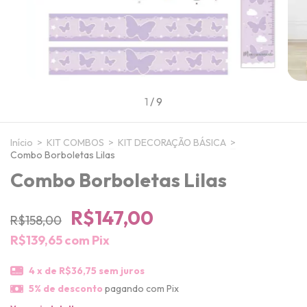
1
/
9
Início
>
KIT COMBOS
>
KIT DECORAÇÃO BÁSICA
>
Combo Borboletas Lilas
Combo Borboletas Lilas
R$147,00
R$158,00
R$139,65
com
Pix
4
x de
R$36,75
sem juros
5% de desconto
pagando com Pix