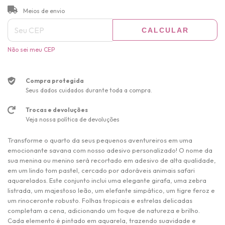
ALTERAR CEP
Entregas para o CEP:
Meios de envio
CALCULAR
Não sei meu CEP
Compra protegida
Seus dados cuidados durante toda a compra.
Trocas e devoluções
Veja nossa política de devoluções
Transforme o quarto da seus pequenos aventureiros em uma
emocionante savana com nosso adesivo personalizado! O nome da
sua menina ou menino será recortado em adesivo de alta qualidade,
em um lindo tom pastel, cercado por adoráveis animais safari
aquarelados. Este conjunto inclui uma elegante girafa, uma zebra
listrada, um majestoso leão, um elefante simpático, um tigre feroz e
um rinoceronte robusto. Folhas tropicais e estrelas delicadas
completam a cena, adicionando um toque de natureza e brilho.
Cada elemento é pintado em aquarela, trazendo suavidade e