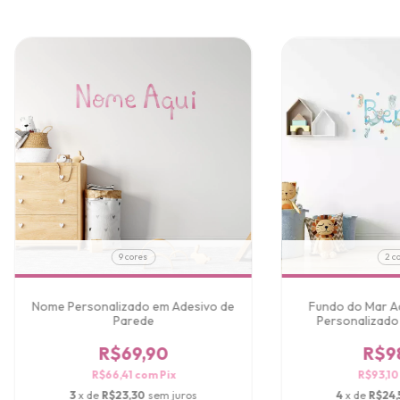
9 cores
2 c
Nome Personalizado em Adesivo de
Fundo do Mar A
Parede
Personalizado
Par
R$69,90
R$9
R$66,41
com
Pix
R$93,1
3
x de
R$23,30
sem juros
4
x de
R$24,