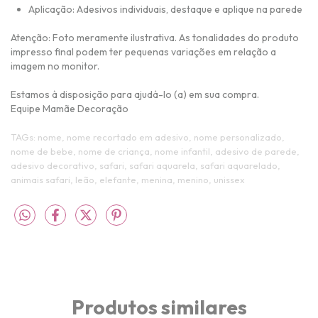
Aplicação: Adesivos individuais, destaque e aplique na parede
Atenção: Foto meramente ilustrativa.
As tonalidades do produto
impresso final podem ter pequenas variações em relação a
imagem no monitor.
Estamos à disposição para ajudá-lo (a) em sua compra.
Equipe Mamãe Decoração
TAGs: nome, nome recortado em adesivo, nome personalizado,
nome de bebe, nome de criança, nome infantil, adesivo de parede,
adesivo decorativo, safari, safari aquarela, safari aquarelado,
animais safari, leão, elefante, menina, menino, unissex
Produtos similares