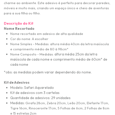
charme ao ambiente. Este adesivo é perfeito para decorar paredes,
móveis e muito mais, criando um espaço único e cheio de aventuras
para a sua filha ou filho.
Descrição do Kit
Nome Recortado
Nome recortado em adesivo de alta qualidade
Cor do nome: A escolher
Nome Simples - Medidas: altura média 40cm da letra maiúscula
e comprimento médio de 80 à 98cm*
altura média 25cm da letra
Nome Composto - Medidas:
maiúscula de cada nome e comprimen
to médio de 60cm* de
cada nome
*obs: as medidas podem variar dependendo do nome.
Kit de Adesivos
Modelo: Safari Aquarelado
Kit de adesivos com 3 cartelas
Quantidade de adesivos: 29 unidades
Medidas:
Girafa 28cm, Zebra 20cm, Leão 20cm, Elefante 17cm,
Tigre 16cm, Rinoceronte 17cm, 5 Folhas de 6cm, 2 Folhas de 8cm
e 15 estrelas 2cm