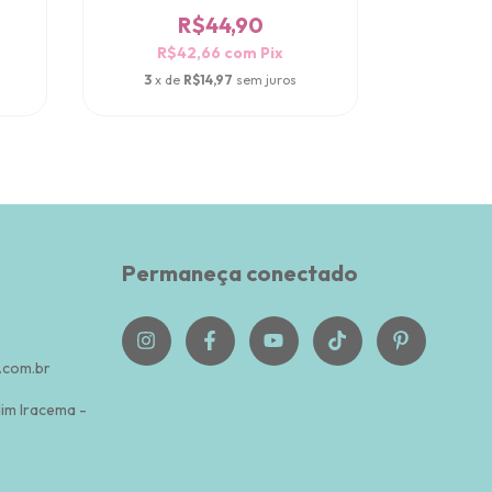
R$44,90
R$42,66
com
Pix
R$
3
x de
R$14,97
sem juros
3
x de
Permaneça conectado
com.br
dim Iracema -