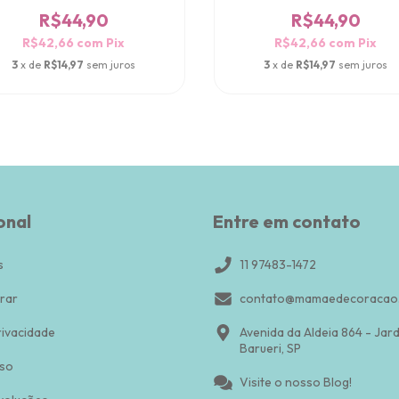
R$44,90
R$44,90
R$42,66
com
Pix
R$42,66
com
Pix
3
x de
R$14,97
sem juros
3
x de
R$14,97
sem juros
onal
Entre em contato
s
11 97483-1472
rar
contato@mamaedecoracao.
rivacidade
Avenida da Aldeia 864 - Jar
Barueri, SP
so
Visite o nosso Blog!