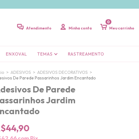
0
Atendimento
Minha conta
Meu carrinho
ENXOVAL
TEMAS
RASTREAMENTO
cio
>
ADESIVOS
>
ADESIVOS DECORATIVOS
>
esivos De Parede Passarinhos Jardim Encantado
desivos De Parede
assarinhos Jardim
ncantado
$44,90
$42,66
com
Pix