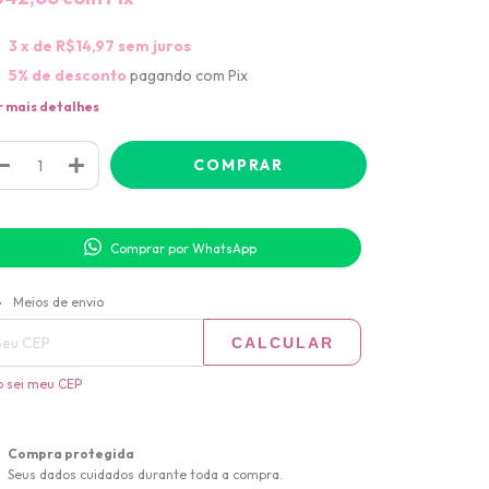
3
x de
R$14,97
sem juros
5% de desconto
pagando com Pix
r mais detalhes
Comprar por WhatsApp
ALTERAR CEP
regas para o CEP:
Meios de envio
CALCULAR
 sei meu CEP
Compra protegida
Seus dados cuidados durante toda a compra.