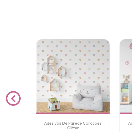
DE PAREDE
Adesivos De Parede Coracoes
A
 BRANCO
Glitter