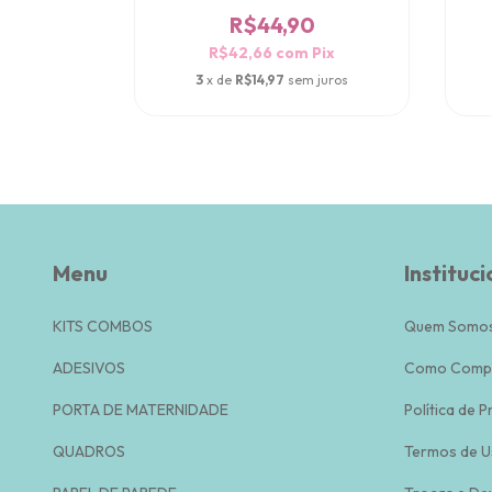
0
R$44,90
Pix
R$42,66
com
Pix
 juros
3
x de
R$14,97
sem juros
Menu
Instituci
KITS COMBOS
Quem Somo
ADESIVOS
Como Comp
PORTA DE MATERNIDADE
Política de P
QUADROS
Termos de U