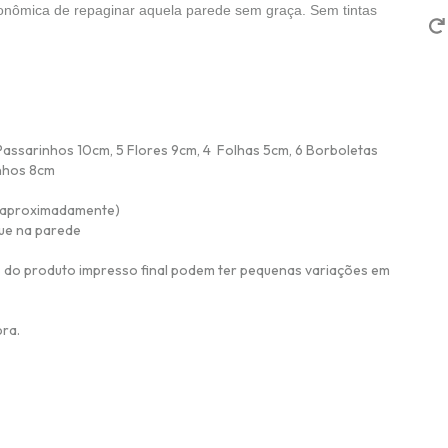
conômica de repaginar aquela parede sem graça. Sem tintas 
 Passarinhos 10cm, 5 Flores 9cm, 4 Folhas 5cm, 6 Borboletas
inhos 8cm
m aproximadamente)
que na parede
 do produto impresso final podem ter pequenas variações em
pra.