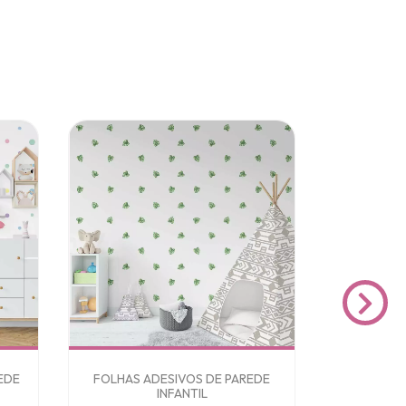
EDE
FOLHAS ADESIVOS DE PAREDE
Adesiv
INFANTIL
Din