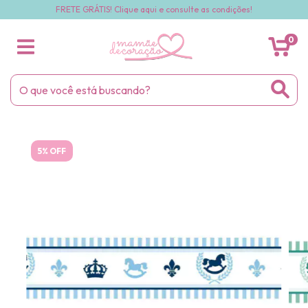
FRETE GRÁTIS! Clique aqui e consulte as condições!
0
5% OFF