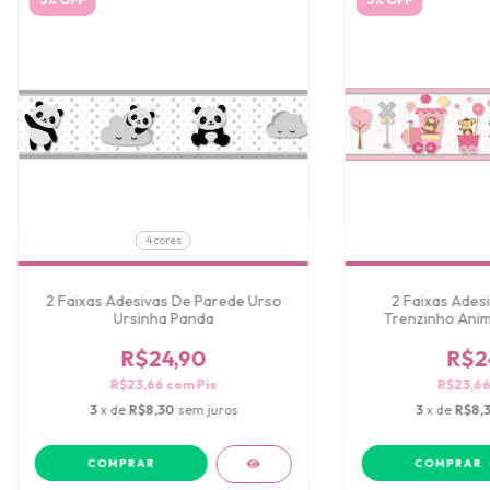
4 cores
2 Faixas Adesivas De Parede Urso
2 Faixas Ades
Ursinha Panda
Trenzinho Anim
R$24,90
R$2
R$23,66
com
Pix
R$23,6
3
x de
R$8,30
sem juros
3
x de
R$8,
COMPRAR