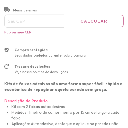
ALTERAR CEP
Entregas para o CEP:
Meios de envio
CALCULAR
Não sei meu CEP
Compra protegida
Seus dados cuidados durante toda a compra.
Trocas e devoluções
Veja nossa política de devoluções
Kits de faixas adesivos são uma forma super fácil, rápida e
econômica de repaginar aquela parede sem graça.
Descrição do Produto
Kit com 2 faixas a
utoadesivas
Medidas: 1 metro de comprimento por 15 cm de largura cada
faixa
Aplicação: Autoadesiva, destaque e aplique na parede ( não