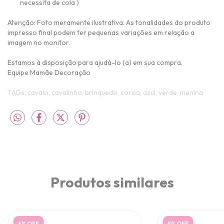
necessita de cola )
Atenção: Foto meramente ilustrativa.
As tonalidades do produto
impresso final podem ter pequenas variações em relação a
imagem no monitor.
Estamos à disposição para ajudá-lo (a) em sua compra.
Equipe Mamãe Decoração
TAGs: cavalo, cavalinho, brinquedo, coroa, azul, verde, menino
Produtos similares
5% OFF
5% OFF