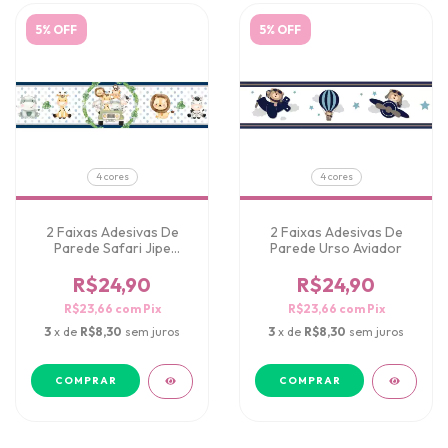
5% OFF
5% OFF
4 cores
4 cores
2 Faixas Adesivas De
2 Faixas Adesivas De
Parede Safari Jipe
Parede Urso Aviador
Aquarela
R$24,90
R$24,90
R$23,66
com
Pix
R$23,66
com
Pix
3
x de
R$8,30
sem juros
3
x de
R$8,30
sem juros
COMPRAR
COMPRAR