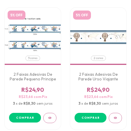
5% OFF
5% OFF
3 cores
2 cores
2 Faixas Adesivas De
2 Faixas Adesivas De
Parede Pequeno Principe
Parede Urso Viajante
R$24,90
R$24,90
R$23,66
com
Pix
R$23,66
com
Pix
3
x de
R$8,30
sem juros
3
x de
R$8,30
sem juros
COMPRAR
COMPRAR