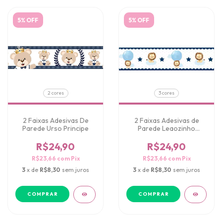
5% OFF
5% OFF
2 cores
3 cores
2 Faixas Adesivas De
2 Faixas Adesivas de
Parede Urso Principe
Parede Leaozinho
Aquarelado
R$24,90
R$24,90
R$23,66
com
Pix
R$23,66
com
Pix
3
x de
R$8,30
sem juros
3
x de
R$8,30
sem juros
COMPRAR
COMPRAR